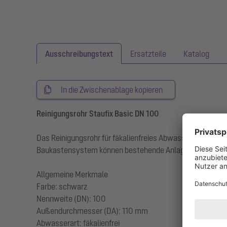
Ausschreibungstext
Ersatzteile
Katalog
In die Zwischenablage kopieren
Reinigungsrohr Staufix Basic DN 100
Das Reinigungsrohr für fäkalienfreies Abwasser ermöglic
Baukastensystem können bestehende Anlagen problemlos 
Allgemeine Merkmale
Farbe: schwarz
Nennweite (DN): 100
Außendurchmesser (DA): 110 mm
Abwasserart: fäkalienfrei