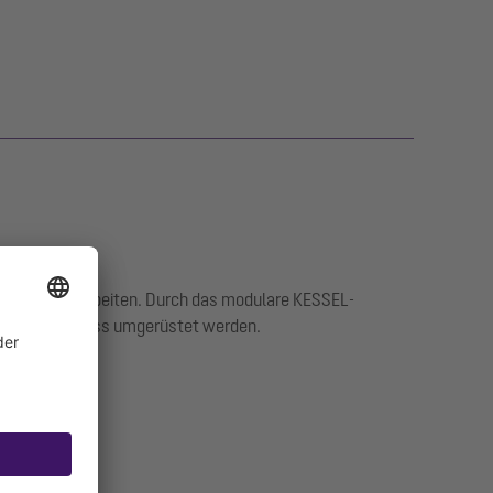
und Wartungsarbeiten. Durch das modulare KESSEL-
d Notverschluss umgerüstet werden.