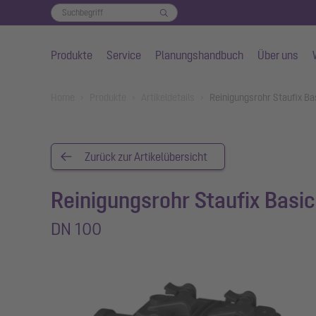
Produkte
Service
Planungshandbuch
Über uns
Zum Hauptinhalt springen
You are here:
Home
Produkte
Artikeldetails
Reinigungsrohr Staufix Ba
Zurück zur Artikelübersicht
Reinigungsrohr Staufix Basic
DN 100