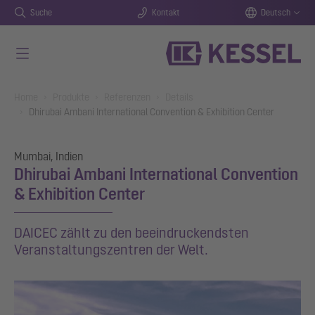
Suche
Kontakt
Deutsch
Zum Hauptinhalt springen
You are here:
Home
Produkte
Referenzen
Details
Dhirubai Ambani International Convention & Exhibition Center
Mumbai, Indien
Dhirubai Ambani International Convention
& Exhibition Center
DAICEC zählt zu den beeindruckendsten
Veranstaltungszentren der Welt.