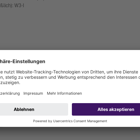
ßlich): W3-I
ck