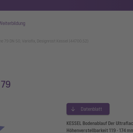
Weiterbildung
he 79 DN 50, Variofix, Designrost Kessel (44700.52)
 79
Datenblatt
KESSEL Bodenablauf Der Ultraflac
Höhenverstellbarkeit 119 - 174 m