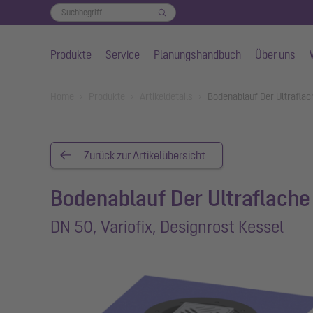
Produkte
Service
Planungshandbuch
Über uns
Zum Hauptinhalt springen
You are here:
Home
Produkte
Artikeldetails
Bodenablauf Der Ultraflac
Zurück zur Artikelübersicht
Bodenablauf Der Ultraflache
DN 50, Variofix, Designrost Kessel