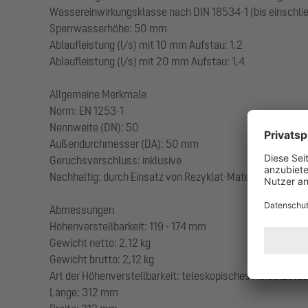
Wassereinwirkungsklasse nach DIN 18534-1 (bis einschlie
Sperrwasserhöhe: 50 mm
Ablaufleistung (l/s) mit 10 mm Aufstau: 1,2
Ablaufleistung (l/s) mit 20 mm Aufstau: 1,4
Allgemeine Merkmale
Norm: EN 1253-1
Nennweite (DN): 50
Außendurchmesser (DA): 50 mm
Geruchsverschluss: inklusive
Nachhaltig: durch Einsatz von Rezyklat-Material
Abmessungen
Höhenverstellbarkeit: 119 - 174 mm
Gewicht netto: 2,12 kg
Gewicht brutto: 2,12 kg
Art der Höhenverstellbarkeit: teleskopisches Aufsatzstü
Länge: 312 mm