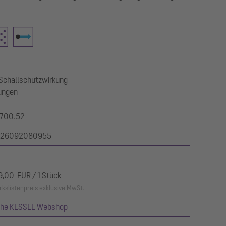
 Schallschutzwirkung
ungen
700.52
26092080955
9,00 EUR / 1 Stück
kslistenpreis exklusive MwSt.
ehe KESSEL Webshop