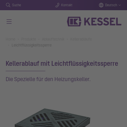
Suche
Kontakt
Deutsch
Zum Hauptinhalt springen
You are here:
Home
Produkte
Ablauftechnik
Kellerabläufe
Leichtflüssigkeitssperre
Kellerablauf mit Leichtflüssigkeitssperre
Die Spezielle für den Heizungskeller.
Show larger version for: