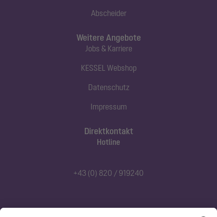
Abscheider
Weitere Angebote
Jobs & Karriere
KESSEL Webshop
Datenschutz
Impressum
Direktkontakt
Hotline
+43 (0) 820 / 919240
Abonnieren Sie unseren Newsletter