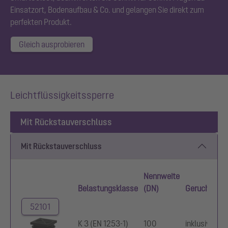
Einsatzort, Bodenaufbau & Co. und gelangen Sie direkt zum
perfekten Produkt.
Gleich ausprobieren
Leichtflüssigkeitssperre
Mit Rückstauverschluss
Mit Rückstauverschluss
Nennweite
Belastungsklasse
(DN)
Geruchsvers
52101
K 3 (EN 1253-1)
100
inklusive