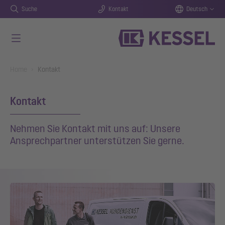
Suche
Kontakt
Deutsch
Zum Hauptinhalt springen
You are here:
Home
Kontakt
Kontakt
Nehmen Sie Kontakt mit uns auf: Unsere
Ansprechpartner unterstützen Sie gerne.