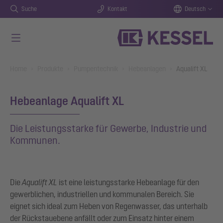
Suche
Kontakt
Deutsch
Zum Hauptinhalt springen
You are here:
Home
Produkte
Pumpentechnik
Hebeanlagen
Aqualift XL
Hebeanlage Aqualift XL
Die Leistungsstarke für Gewerbe, Industrie und
Kommunen.
Die
Aqualift XL
ist eine leistungsstarke Hebeanlage für den
gewerblichen, industriellen und kommunalen Bereich. Sie
eignet sich ideal zum Heben von Regenwasser, das unterhalb
der Rückstauebene anfällt oder zum Einsatz hinter einem