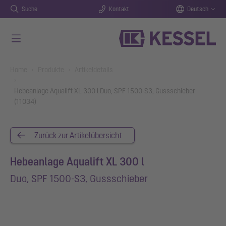
Suche
Kontakt
Deutsch
Zum Hauptinhalt springen
You are here:
Home
Produkte
Artikeldetails
Hebeanlage Aqualift XL 300 l Duo, SPF 1500-S3, Gussschieber
(11034)
Zurück zur Artikelübersicht
Hebeanlage Aqualift XL 300 l
Duo, SPF 1500-S3, Gussschieber