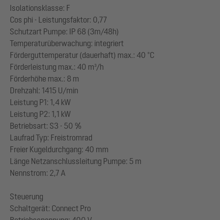
Isolationsklasse: F
Cos phi - Leistungsfaktor: 0,77
Schutzart Pumpe: IP 68 (3m/48h)
Temperaturüberwachung: integriert
Förderguttemperatur (dauerhaft) max.: 40 °C
Förderleistung max.: 40 m³/h
Förderhöhe max.: 8 m
Drehzahl: 1415 U/min
Leistung P1: 1,4 kW
Leistung P2: 1,1 kW
Betriebsart: S3 - 50 %
Laufrad Typ: Freistromrad
Freier Kugeldurchgang: 40 mm
Länge Netzanschlussleitung Pumpe: 5 m
Nennstrom: 2,7 A
Steuerung
Schaltgerät: Connect Pro
Betriebsspannung: 400 V