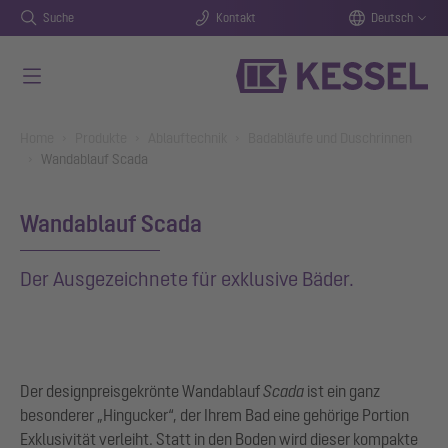
Suche
Kontakt
Deutsch
Zum Hauptinhalt springen
You are here:
Home
Produkte
Ablauftechnik
Badabläufe und Duschrinnen
Wandablauf Scada
Wandablauf Scada
Der Ausgezeichnete für exklusive Bäder.
Der designpreisgekrönte Wandablauf
Scada
ist ein ganz
besonderer „Hingucker“, der Ihrem Bad eine gehörige Portion
Exklusivität verleiht. Statt in den Boden wird dieser kompakte