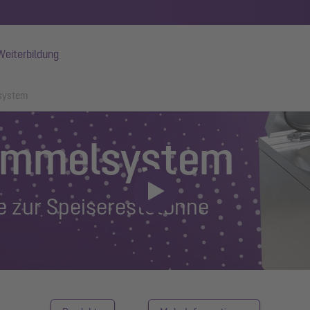
Weiterbildung
system
Sammelsystem
ve zur Speiserestetonne