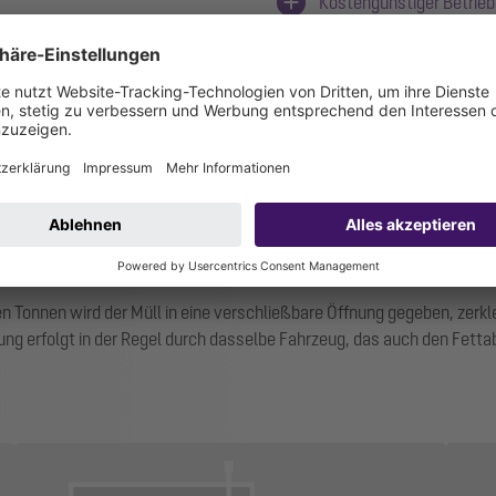
Kostengünstiger Betrieb
e-Sammelsystems
 Tonnen wird der Müll in eine verschließbare Öffnung gegeben, zerklein
ng erfolgt in der Regel durch dasselbe Fahrzeug, das auch den Fettab