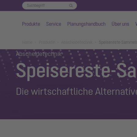
Produkte
Service
Planungshandbuch
Über uns
Zum Hauptinhalt springen
You are here:
Home
Produkte
Abscheidetechnik
Speisereste-Sammel
Abscheidetechnik
Speisereste-
Die wirtschaftliche Alternati