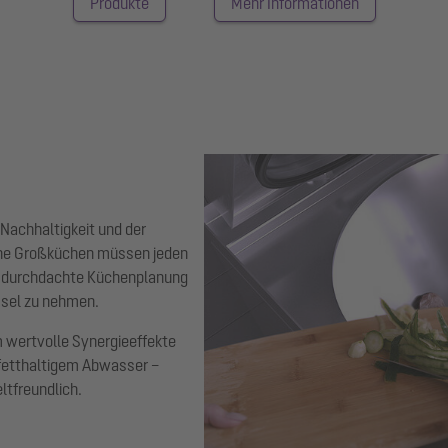
Produkte
Mehr Informationen
Nachhaltigkeit und der
erne Großküchen müssen jeden
e durchdachte Küchenplanung
ssel zu nehmen.
 wertvolle Synergieeffekte
fetthaltigem Abwasser –
tfreundlich.