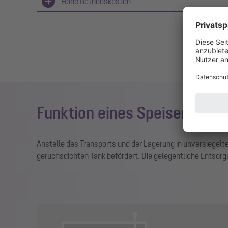
Hohe Betriebskosten
Funktion eines Speiserest
Anstelle des Transports und der Lagerung in unversiegelten
geruchsdichten Tank befördert. Die gelegentliche Entsorgu