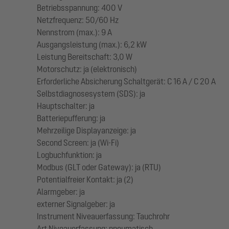
Betriebsspannung: 400 V
Netzfrequenz: 50/60 Hz
Nennstrom (max.): 9 A
Ausgangsleistung (max.): 6,2 kW
Leistung Bereitschaft: 3,0 W
Motorschutz: ja (elektronisch)
Erforderliche Absicherung Schaltgerät: C 16 A / C 20 A
Selbstdiagnosesystem (SDS): ja
Hauptschalter: ja
Batteriepufferung: ja
Mehrzeilige Displayanzeige: ja
Second Screen: ja (Wi-Fi)
Logbuchfunktion: ja
Modbus (GLT oder Gateway): ja (RTU)
Potentialfreier Kontakt: ja (2)
Alarmgeber: ja
externer Signalgeber: ja
Instrument Niveauerfassung: Tauchrohr
Art Niveauerfassung: pneumatisch