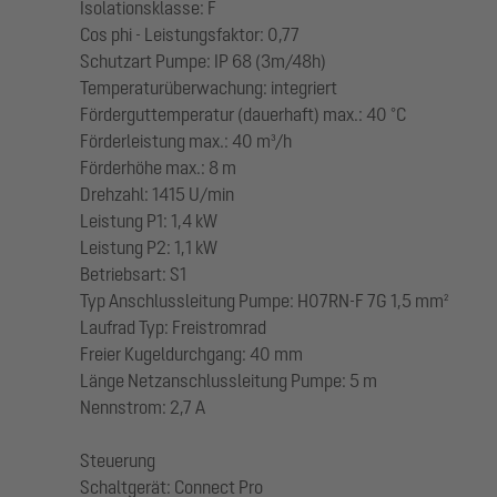
Isolationsklasse: F
Cos phi - Leistungsfaktor: 0,77
Schutzart Pumpe: IP 68 (3m/48h)
Temperaturüberwachung: integriert
Förderguttemperatur (dauerhaft) max.: 40 °C
Förderleistung max.: 40 m³/h
Förderhöhe max.: 8 m
Drehzahl: 1415 U/min
Leistung P1: 1,4 kW
Leistung P2: 1,1 kW
Betriebsart: S1
Typ Anschlussleitung Pumpe: H07RN-F 7G 1,5 mm²
Laufrad Typ: Freistromrad
Freier Kugeldurchgang: 40 mm
Länge Netzanschlussleitung Pumpe: 5 m
Nennstrom: 2,7 A
Steuerung
Schaltgerät: Connect Pro