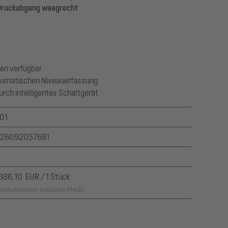
 Druckabgang waagrecht
en verfügbar
eumatischen Niveauerfassung
urch intelligentes Schaltgerät
101
26092057681
.386,10 EUR / 1 Stück
kslistenpreis exklusive MwSt.