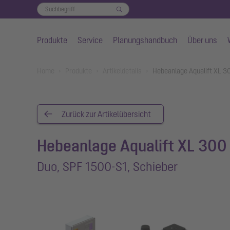
Produkte
Service
Planungshandbuch
Über uns
Zum Hauptinhalt springen
You are here:
Home
Produkte
Artikeldetails
Hebeanlage Aqualift XL 30
Zurück zur Artikelübersicht
Hebeanlage Aqualift XL 300 
Duo, SPF 1500-S1, Schieber