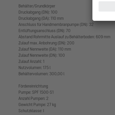
Behälter/Grundkörper
Druckabgang (DN): 100
Druckabgang (DA): 110 mm
Anschluss für Handmembranpumpe (DN): 32
Entlüftungsanschluss (DN): 70
Abstand Rohrmitte Auslauf zu Behälterboden: 609 mm
Zulauf max. Anbohrung (DN): 200
Zulauf Nennweite (DA): 110 mm
Zulauf Nennweite (DN): 100
Zulauf Anzahl: 1
Nutzvolumen: 175 l
Behältervolumen: 300,00 l
Fördereinrichtung
Pumpe: SPF 1500-S1
Anzahl Pumpen: 2
Gewicht Pumpe: 27 kg
Schutzklasse: I