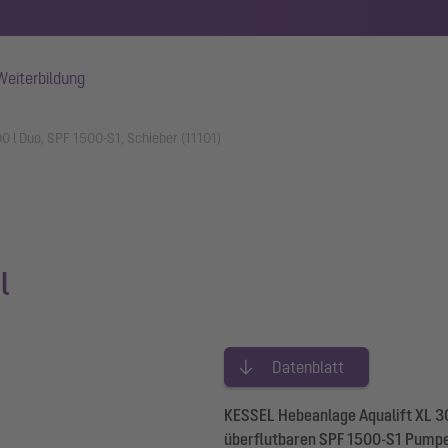
Weiterbildung
0 l Duo, SPF 1500-S1, Schieber (11101)
l
Datenblatt
KESSEL Hebeanlage Aqualift XL 300
überflutbaren SPF 1500-S1 Pumpe