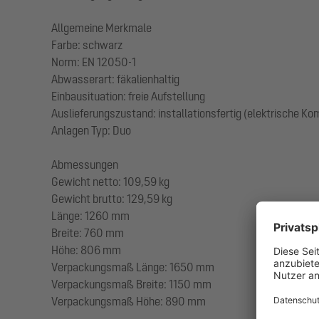
Allgemeine Merkmale
Farbe: schwarz
Norm: EN 12050-1
Abwasserart: fäkalienhaltig
Einbausituation: freie Aufstellung
Auslieferungszustand: installationsfertig (elektrische K
Anlagen Typ: Duo
Abmessungen
Gewicht netto: 109,59 kg
Gewicht brutto: 129,59 kg
Länge: 1260 mm
Breite: 760 mm
Höhe: 806 mm
Verpackungsmaß Länge: 1650 mm
Verpackungsmaß Breite: 1150 mm
Verpackungsmaß Höhe: 890 mm