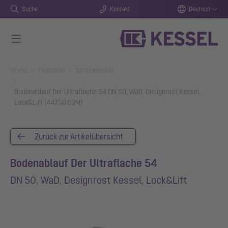
Suche
Kontakt
Deutsch
Zum Hauptinhalt springen
You are here:
Home
Produkte
Artikeldetails
Bodenablauf Der Ultraflache 54 DN 50, WaD, Designrost Kessel,
Lock&Lift (44750.63M)
Zurück zur Artikelübersicht
Bodenablauf Der Ultraflache 54
DN 50, WaD, Designrost Kessel, Lock&Lift