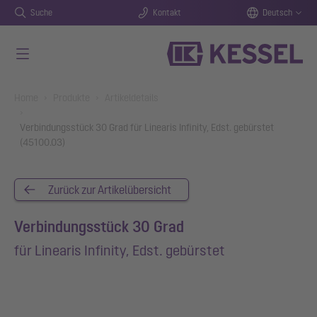
Suche
Kontakt
Deutsch
Zum Hauptinhalt springen
You are here:
Home
Produkte
Artikeldetails
Verbindungsstück 30 Grad für Linearis Infinity, Edst. gebürstet
(45100.03)
Zurück zur Artikelübersicht
Verbindungsstück 30 Grad
für Linearis Infinity, Edst. gebürstet