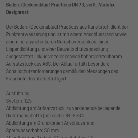
Boden-/Deckenablauf Practicus DN 70, seitl., Variofix,
Designrost
Der Boden-/Deckenablauf Practicus aus Kunststoff dient der
Punktentwässerung und ist mit einem Anschlussrand sowie
einem herausnehmbaren Geruchsverschluss, einer
Lippendichtung und einer Bauzeitschutzabdeckung
ausgestattet. Inklusive teleskopisch höhenverstellbarem
Aufsatzstück aus ABS. Der Ablauf erfüllt besondere
Schallschutzanforderungen gemäß den Messungen des
Fraunhofer Instituts Stuttgart.
Ausführung
System: 125
Abdichtung am Aufsatzstück: zu verklebende beiliegende
Dichtmanschette (bd) nach DIN 18534
Abdichtung am Grundkörper: Anschlussrand
Sperrwasserhöhe: 50 mm
Ablaufleistung (l/s) mit 20 mm Aufstau: 1,5