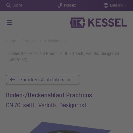
Suche
Kontakt
Deutsch
Zum Hauptinhalt springen
You are here:
Home
Produkte
Artikeldetails
Boden-/Deckenablauf Practicus DN 70, seitl., Variofix, Designrost
(45170.53)
Zurück zur Artikelübersicht
Boden-/Deckenablauf Practicus
DN 70, seitl., Variofix, Designrost