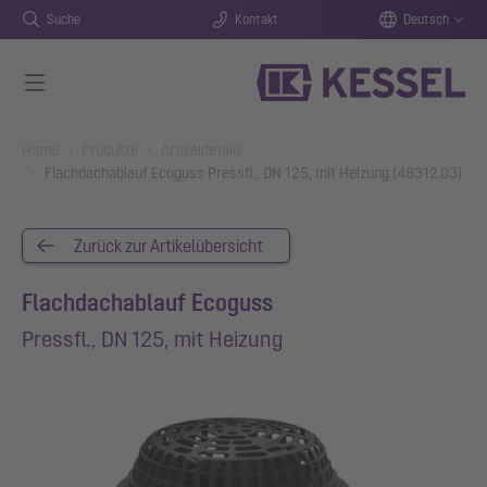
Suche
Kontakt
Deutsch
Zum Hauptinhalt springen
You are here:
Home
Produkte
Artikeldetails
Flachdachablauf Ecoguss Pressfl., DN 125, mit Heizung (48312.03)
Zurück zur Artikelübersicht
Flachdachablauf Ecoguss
Pressfl., DN 125, mit Heizung