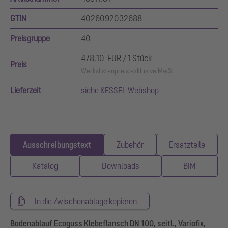
GTIN
4026092032688
Preisgruppe
40
478,10 EUR / 1 Stück
Preis
Werkslistenpreis exklusive MwSt.
Lieferzeit
siehe KESSEL Webshop
Ausschreibungstext
Zubehör
Ersatzteile
Katalog
Downloads
BIM
In die Zwischenablage kopieren
Bodenablauf Ecoguss Klebeflansch DN 100, seitl., Variofix,