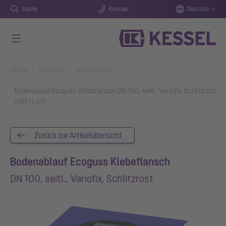
Suche
Kontakt
Deutsch
Zum Hauptinhalt springen
You are here:
Home
Produkte
Artikeldetails
Bodenablauf Ecoguss Klebeflansch DN 100, seitl., Variofix, Schlitzrost
(48511.51)
Zurück zur Artikelübersicht
Bodenablauf Ecoguss Klebeflansch
DN 100, seitl., Variofix, Schlitzrost