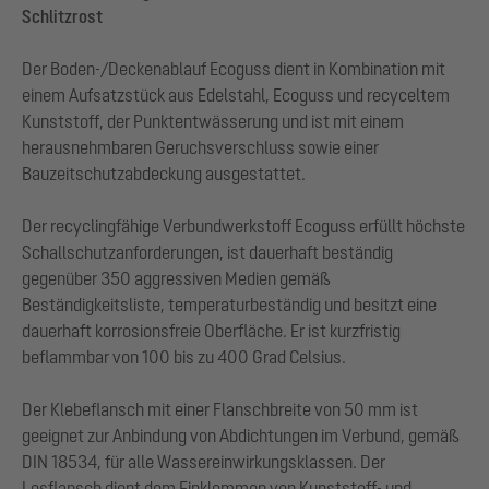
Schlitzrost
Der Boden-/Deckenablauf Ecoguss dient in Kombination mit
einem Aufsatzstück aus Edelstahl, Ecoguss und recyceltem
Kunststoff, der Punktentwässerung und ist mit einem
herausnehmbaren Geruchsverschluss sowie einer
Bauzeitschutzabdeckung ausgestattet.
Der recyclingfähige Verbundwerkstoff Ecoguss erfüllt höchste
Schallschutzanforderungen, ist dauerhaft beständig
gegenüber 350 aggressiven Medien gemäß
Beständigkeitsliste, temperaturbeständig und besitzt eine
dauerhaft korrosionsfreie Oberfläche. Er ist kurzfristig
beflammbar von 100 bis zu 400 Grad Celsius.
Der Klebeflansch mit einer Flanschbreite von 50 mm ist
geeignet zur Anbindung von Abdichtungen im Verbund, gemäß
DIN 18534, für alle Wassereinwirkungsklassen. Der
Losflansch dient dem Einklemmen von Kunststoff- und