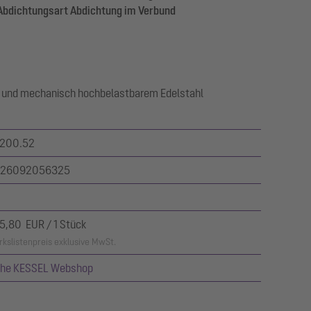
bdichtungsart Abdichtung im Verbund
 und mechanisch hochbelastbarem Edelstahl
200.52
26092056325
5,80 EUR / 1 Stück
kslistenpreis exklusive MwSt.
ehe KESSEL Webshop