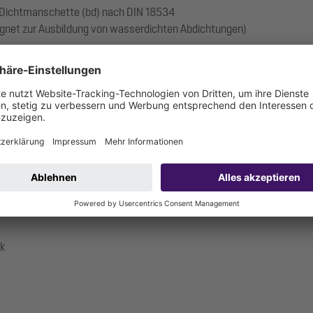
 Dichtmanschette (bd) nach DIN 18534
gnet zur Ausbildung von wasserdichten Abdichtungen)
ck