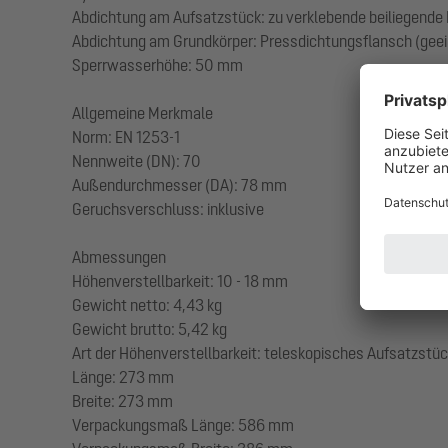
Abdichtung am Aufsatzstück: zu verklebende beiliegende
Abdichtung am Grundkörper: Pressdichtungsflansch (geei
Sperrwasserhöhe: 50 mm
Allgemeine Merkmale
Norm: EN 1253-1
Nennweite (DN): 70
Außendurchmesser (DA): 78 mm
Geruchsverschluss: inklusive
Abmessungen
Höhenverstellbarkeit: 10 - 18 mm
Gewicht netto: 4,43 kg
Gewicht brutto: 5,42 kg
Art der Höhenverstellbarkeit: teleskopisches Aufsatzstü
Länge: 273 mm
Breite: 273 mm
Verpackungsmaß Länge: 586 mm