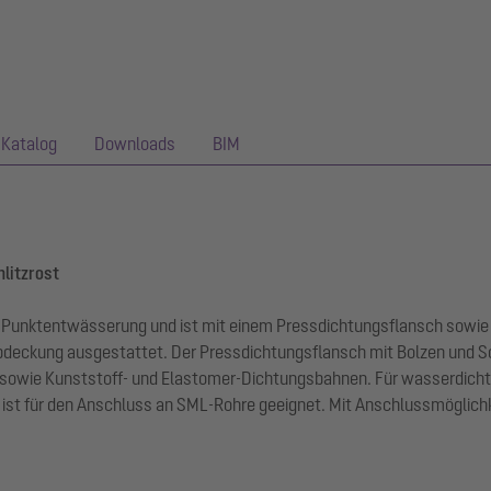
Katalog
Downloads
BIM
hlitzrost
der Punktentwässerung und ist mit einem Pressdichtungsflansch sow
zabdeckung ausgestattet. Der Pressdichtungsflansch mit Bolzen und 
wie Kunststoff- und Elastomer-Dichtungsbahnen. Für wasserdichte 
t für den Anschluss an SML-Rohre geeignet. Mit Anschlussmöglichke