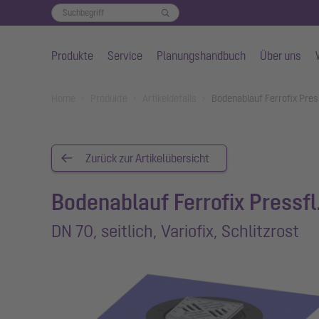
Produkte
Service
Planungshandbuch
Über uns
Zum Hauptinhalt springen
You are here:
Home
Produkte
Artikeldetails
Bodenablauf Ferrofix Press
Zurück zur Artikelübersicht
Bodenablauf Ferrofix Pressfl
DN 70, seitlich, Variofix, Schlitzrost