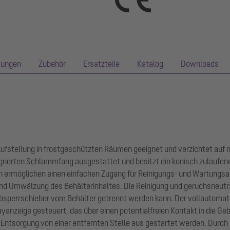
tungen
Zubehör
Ersatzteile
Katalog
Downloads
e Aufstellung in frostgeschützten Räumen geeignet und verzichtet auf
grierten Schlammfang ausgestattet und besitzt ein konisch zulaufend
 ermöglichen einen einfachen Zugang für Reinigungs- und Wartungsa
d Umwälzung des Behälterinhaltes. Die Reinigung und geruchsneutra
Absperrschieber vom Behälter getrennt werden kann. Der vollautomat
yanzeige gesteuert, das über einen potentialfreien Kontakt in die G
d Entsorgung von einer entfernten Stelle aus gestartet werden. Durch