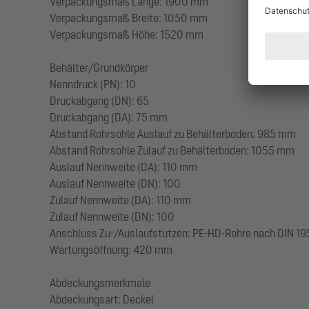
Verpackungsmaß Länge: 1900 mm
Verpackungsmaß Breite: 1050 mm
Verpackungsmaß Höhe: 1520 mm
Behälter/Grundkörper
Nenndruck (PN): 10
Druckabgang (DN): 65
Druckabgang (DA): 75 mm
Abstand Rohrsohle Auslauf zu Behälterboden: 985 mm
Abstand Rohrsohle Zulauf zu Behälterboden: 1055 mm
Auslauf Nennweite (DA): 110 mm
Auslauf Nennweite (DN): 100
Zulauf Nennweite (DA): 110 mm
Zulauf Nennweite (DN): 100
Anschluss Zu-/Auslaufstutzen: PE-HD-Rohre nach DIN 19
Wartungsöffnung: 420 mm
Abdeckungsmerkmale
Abdeckungsart: Deckel