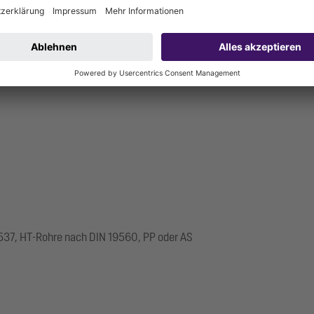
537, HT-Rohre nach DIN 19560, PP oder AS