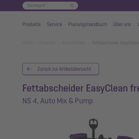
Produkte
Service
Planungshandbuch
Über uns
Zum Hauptinhalt springen
You are here:
Home
Produkte
Artikeldetails
Fettabscheider EasyClean
Zurück zur Artikelübersicht
Fettabscheider EasyClean fr
NS 4, Auto Mix & Pump