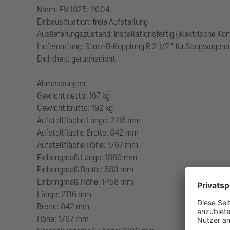
Norm: EN 1825: 2004
Einbausituation: freie Aufstellung
Auslieferungszustand: installationsfertig (elektrische K
Lieferumfang: Storz-B-Kupplung R 2 1/2 " für Saugwagen
Dichtheit: geruchsdicht
Abmessungen
Gewicht netto: 167 kg
Gewicht brutto: 192 kg
Aufstellfläche Länge: 2116 mm
Aufstellfläche Breite: 842 mm
Aufstellfläche Höhe: 1767 mm
Einbringmaß Länge: 1880 mm
Einbringmaß Breite: 680 mm
Einbringmaß Höhe: 1458 mm
Länge: 2116 mm
Breite: 842 mm
Höhe: 1767 mm