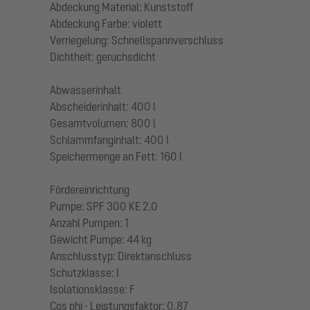
Abdeckung Material: Kunststoff
Abdeckung Farbe: violett
Verriegelung: Schnellspannverschluss
Dichtheit: geruchsdicht
Abwasserinhalt
Abscheiderinhalt: 400 l
Gesamtvolumen: 800 l
Schlammfanginhalt: 400 l
Speichermenge an Fett: 160 l
Fördereinrichtung
Pumpe: SPF 300 KE 2.0
Anzahl Pumpen: 1
Gewicht Pumpe: 44 kg
Anschlusstyp: Direktanschluss
Schutzklasse: I
Isolationsklasse: F
Cos phi - Leistungsfaktor: 0,87