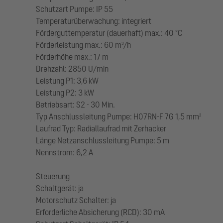
Schutzart Pumpe: IP 55
Temperaturüberwachung: integriert
Förderguttemperatur (dauerhaft) max.: 40 °C
Förderleistung max.: 60 m³/h
Förderhöhe max.: 17 m
Drehzahl: 2850 U/min
Leistung P1: 3,6 kW
Leistung P2: 3 kW
Betriebsart: S2 - 30 Min.
Typ Anschlussleitung Pumpe: H07RN-F 7G 1,5 mm²
Laufrad Typ: Radiallaufrad mit Zerhacker
Länge Netzanschlussleitung Pumpe: 5 m
Nennstrom: 6,2 A
Steuerung
Schaltgerät: ja
Motorschutz Schalter: ja
Erforderliche Absicherung (RCD): 30 mA