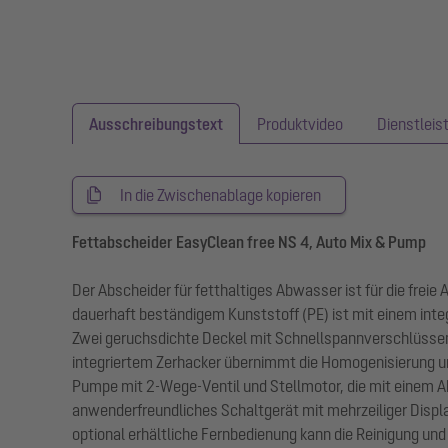
Ausschreibungstext
Produktvideo
Dienstleis
In die Zwischenablage kopieren
Fettabscheider EasyClean free NS 4, Auto Mix & Pump
Der Abscheider für fetthaltiges Abwasser ist für die frei
dauerhaft beständigem Kunststoff (PE) ist mit einem inte
Zwei geruchsdichte Deckel mit Schnellspannverschlüssen
integriertem Zerhacker übernimmt die Homogenisierung un
Pumpe mit 2-Wege-Ventil und Stellmotor, die mit einem 
anwenderfreundliches Schaltgerät mit mehrzeiliger Displa
optional erhältliche Fernbedienung kann die Reinigung un