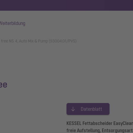
Weiterbildung
 free NS 4, Auto Mix & Pump (93004.01/PVS)
ee
Datenblatt
KESSEL Fettabscheider EasyClean 
freie Aufstellung, Entsorgungsa