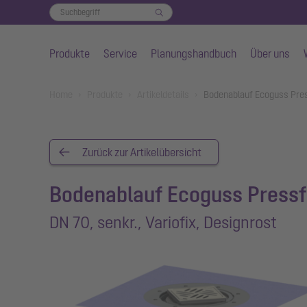
Produkte
Service
Planungshandbuch
Über uns
Zum Hauptinhalt springen
You are here:
Home
Produkte
Artikeldetails
Bodenablauf Ecoguss Press
Zurück zur Artikelübersicht
Bodenablauf Ecoguss Pressf
DN 70, senkr., Variofix, Designrost