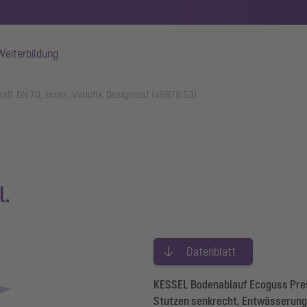
Weiterbildung
fl. DN 70, senkr., Variofix, Designrost (48878.53)
l.
Datenblatt
KESSEL Bodenablauf Ecoguss Pres
Stutzen senkrecht, Entwässerung