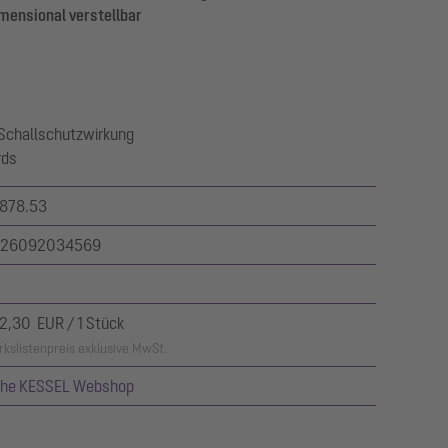
mensional verstellbar
 Schallschutzwirkung
rds
878.53
26092034569
2,30 EUR / 1 Stück
kslistenpreis exklusive MwSt.
ehe KESSEL Webshop