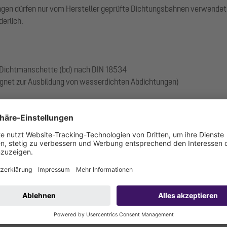
en dürfen nur vom Hersteller geprüfte Dichtungsbahnen verwendet w
derlich.
 Dichtmanschette (bd) nach DIN 18534
gnet zur Ausbildung von wasserdichten Abdichtungen)
9.17-1719_V