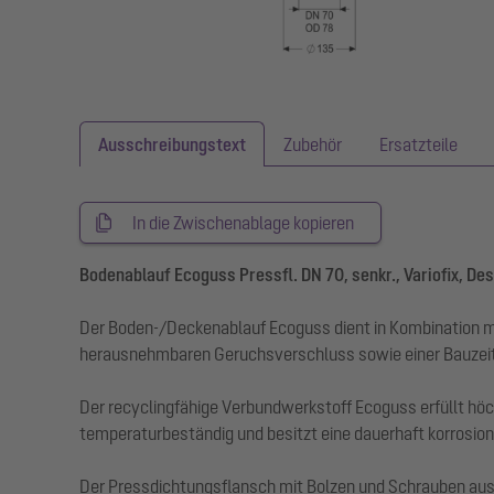
Ausschreibungstext
Zubehör
Ersatzteile
In die Zwischenablage kopieren
Bodenablauf Ecoguss Pressfl. DN 70, senkr., Variofix, De
Der Boden-/Deckenablauf Ecoguss dient in Kombination m
herausnehmbaren Geruchsverschluss sowie einer Bauzei
Der recyclingfähige Verbundwerkstoff Ecoguss erfüllt hö
temperaturbeständig und besitzt eine dauerhaft korrosions
Der Pressdichtungsflansch mit Bolzen und Schrauben au