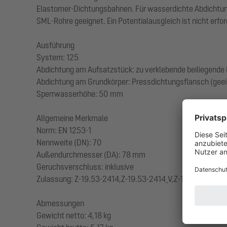
Elastomer-Dichtungsbahnen. Für wasserdichte Abdichtung
SML-Rohre geeignet. Ein Potentialausgleich ist nicht erfor
Ausführung
System: 125
Abdichtung am Aufsatzstück: zu verklebende beiliegende
Abdichtung am Grundkörper: Pressdichtungsflansch (geei
Sperrwasserhöhe: 50 mm
Allgemeine Merkmale
Norm: EN 1253-1
Nennweite (DN): 70
Außendurchmesser (DA): 78 mm
Geruchsverschluss: inklusive
Zulassung: Z-19.53-2414,Z-19.53-2414_V,Z-19.17-1719,Z-1
Abmessungen
Gewicht netto: 4,18 kg