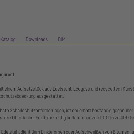
Katalog
Downloads
BIM
signrost
it einem Aufsatzstück aus Edelstahl, Ecoguss und recyceltem Kunst
tschutzabdeckung ausgestattet.
chste Schallschutzanforderungen, ist dauerhaft beständig gegenübe
freie Oberfläche. Er ist kurzfristig beflammbar von 100 bis zu 400 G
s Edelstahl dient dem Einklemmen oder Aufschweißen von Bitumen-