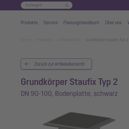
Produkte
Service
Planungshandbuch
Über uns
Zum Hauptinhalt springen
You are here:
Home
Produkte
Artikeldetails
Grundkörper Staufix Typ 
Zurück zur Artikelübersicht
Grundkörper Staufix Typ 2
DN 90-100, Bodenplatte, schwarz