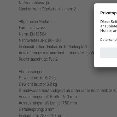
Notverschluss: ja
Mechanische Rückstauklappen: 2
Allgemeine Merkmale
Farbe: schwarz
Norm: EN 13564
Nennweite (DN): 90-100
Einbausituation: Einbau in die Bodenplatte
Auslieferungszustand: installationsfertig (Verbindungstei
Rückstauschutz: Typ 2
Abmessungen
Gewicht netto: 6,2 kg
Gewicht brutto: 8,8 kg
Grundwasserbeständigkeit ab Unterkante Bodenteil: 3
Aussparungsmaß Breite: 750 mm
Aussparungsmaß Länge: 750 mm
Gefällesprung: 8 mm
Einbautiefe: 287 - 410 mm