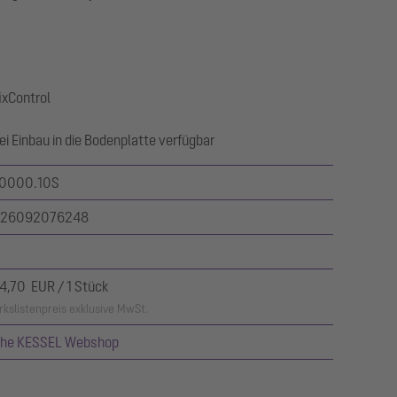
ixControl
 Einbau in die Bodenplatte verfügbar
0000.10S
26092076248
4,70 EUR / 1 Stück
kslistenpreis exklusive MwSt.
ehe KESSEL Webshop