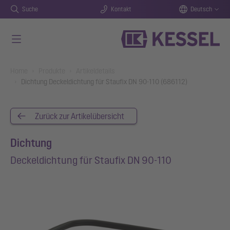
Suche
Kontakt
Deutsch
Zum Hauptinhalt springen
You are here:
Home
Produkte
Artikeldetails
Dichtung Deckeldichtung für Staufix DN 90-110 (686112)
Zurück zur Artikelübersicht
Dichtung
Deckeldichtung für Staufix DN 90-110