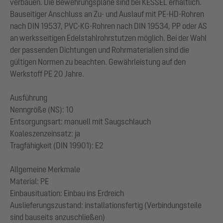
verbauen. Die Bewehrungspläne sind bei KESSEL erhältlich.
Bauseitiger Anschluss an Zu- und Auslauf mit PE-HD-Rohren
nach DIN 19537, PVC-KG-Rohren nach DIN 19534, PP oder AS
an werksseitigen Edelstahlrohrstutzen möglich. Bei der Wahl
der passenden Dichtungen und Rohrmaterialien sind die
gültigen Normen zu beachten. Gewährleistung auf den
Werkstoff PE 20 Jahre.
Ausführung
Nenngröße (NS): 10
Entsorgungsart: manuell mit Saugschlauch
Koaleszenzeinsatz: ja
Tragfähigkeit (DIN 19901): E2
Allgemeine Merkmale
Material: PE
Einbausituation: Einbau ins Erdreich
Auslieferungszustand: installationsfertig (Verbindungsteile
sind bauseits anzuschließen)