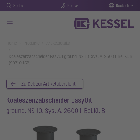
Suche
Kontakt
Deutsch
Zum Hauptinhalt springen
You are here:
Home
Produkte
Artikeldetails
Koaleszenzabscheider EasyOil ground, NS 10, Sys. A, 2600 l, Bel.Kl. B
(99710.15B)
Zurück zur Artikelübersicht
Koaleszenzabscheider EasyOil
ground, NS 10, Sys. A, 2600 l, Bel.Kl. B