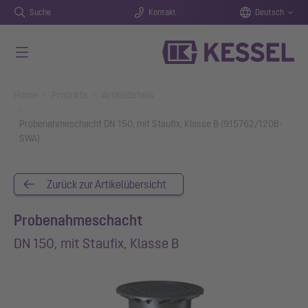
Suche
Kontakt
Deutsch
Zum Hauptinhalt springen
You are here:
Home
Produkte
Artikeldetails
Probenahmeschacht DN 150, mit Staufix, Klasse B (915762/120B-
SWA)
Zurück zur Artikelübersicht
Probenahmeschacht
DN 150, mit Staufix, Klasse B