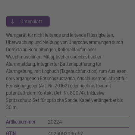
Datenblatt
Warngerät für nicht leitende und leitende Flüssigkeiten,
Überwachung und Meldung von Überschwemmungen durch
Defekte an Rohrleitungen, Kellerabläufen oder
Waschmaschinen. Mit optischer und akustischer
Alarmmeldung, integrierter Batteriepufferung für
Alarmgebung, mit Logbuch (Tagebuchfunktion) zum Auslesen
der vergangenen Betriebszustände, Anschlussmöglichkeit für
Fernsignalgeber (Art. Nr. 20162) oder nachrüstbar mit
potentialfreiem Kontakt (Art. Nr. 80074). Inklusive
Spritzschutz-Set für optische Sonde. Kabel verlängerbar bis
30 m.
Artikelnummer
20224
GTIN
4026092096192