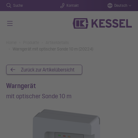
Suche
Kontakt
Deutsch
Zum Hauptinhalt springen
You are here:
Home
Produkte
Artikeldetails
Warngerät mit optischer Sonde 10 m (20224)
Zurück zur Artikelübersicht
Warngerät
mit optischer Sonde 10 m