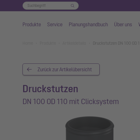
Produkte
Service
Planungshandbuch
Über uns
Zum Hauptinhalt springen
You are here:
Home
Produkte
Artikeldetails
Druckstutzen DN 100 OD 1
Zurück zur Artikelübersicht
Druckstutzen
DN 100 OD 110 mit Clicksystem