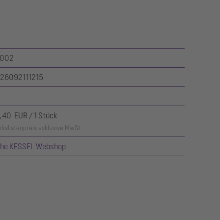
002
26092111215
,40 EUR / 1 Stück
kslistenpreis exklusive MwSt.
ehe KESSEL Webshop