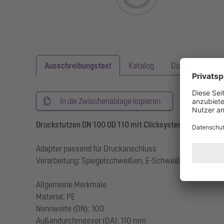
Ausschreibungstext
Katalog
Downloads
In die Zwischenablage kopieren
Druckstutzen DN 100 OD 110 mit Clicksystem
Adapter passend für Druckanschluss
Verarbeitung: Spiegelschweißen, E-Schweißmuffen, Gew
Allgemeine Merkmale
Material: PE
Nennweite (DN): 100
Außendurchmesser (DA): 110 mm