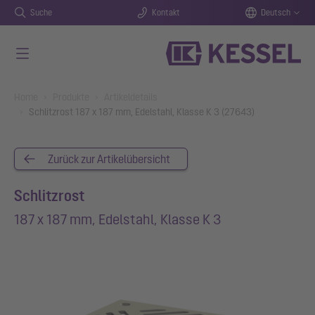
Suche
Kontakt
Deutsch
Zum Hauptinhalt springen
You are here:
Home
Produkte
Artikeldetails
Schlitzrost 187 x 187 mm, Edelstahl, Klasse K 3 (27643)
Zurück zur Artikelübersicht
Schlitzrost
187 x 187 mm, Edelstahl, Klasse K 3