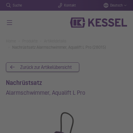
Suche
Kontakt
Deutsch
Zum Hauptinhalt springen
You are here:
Home
Produkte
Artikeldetails
Nachrüstsatz Alarmschwimmer, Aqualift L Pro (28015)
Zurück zur Artikelübersicht
Nachrüstsatz
Alarmschwimmer, Aqualift L Pro