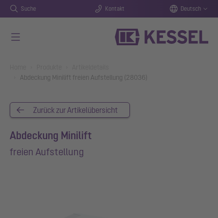
Suche
Kontakt
Deutsch
Zum Hauptinhalt springen
You are here:
Home
Produkte
Artikeldetails
Abdeckung Minilift freien Aufstellung (28036)
Zurück zur Artikelübersicht
Abdeckung Minilift
freien Aufstellung