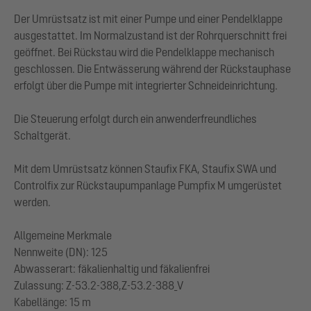
Der Umrüstsatz ist mit einer Pumpe und einer Pendelklappe
ausgestattet. Im Normalzustand ist der Rohrquerschnitt frei
geöffnet. Bei Rückstau wird die Pendelklappe mechanisch
geschlossen. Die Entwässerung während der Rückstauphase
erfolgt über die Pumpe mit integrierter Schneideinrichtung.
Die Steuerung erfolgt durch ein anwenderfreundliches
Schaltgerät.
Mit dem Umrüstsatz können Staufix FKA, Staufix SWA und
Controlfix zur Rückstaupumpanlage Pumpfix M umgerüstet
werden.
Allgemeine Merkmale
Nennweite (DN): 125
Abwasserart: fäkalienhaltig und fäkalienfrei
Zulassung: Z-53.2-388,Z-53.2-388_V
Kabellänge: 15 m