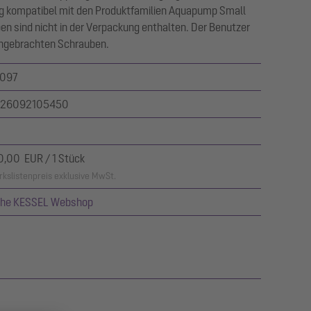
g kompatibel mit den Produktfamilien Aquapump Small
en sind nicht in der Verpackung enthalten. Der Benutzer
ngebrachten Schrauben.
097
26092105450
0,00 EUR / 1 Stück
kslistenpreis exklusive MwSt.
ehe KESSEL Webshop