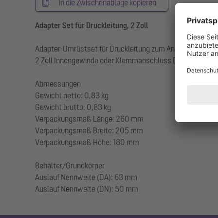
In die Zwischenablage kopieren
Adapter Set für Druckleitung, 2 Zoll
Adapter-Umrüstset für Druckleitung zum Anschluss mit
2 Zoll Innengewinde oder Klemmanschluss DN 50 (DA 6
Abmessungen
Gewicht netto: 0,83 kg
Gewicht brutto: 0,83 kg
Verpackungsmaß Länge: 260 mm
Verpackungsmaß Breite: 205 mm
Verpackungsmaß Höhe: 180 mm
Behälter/Grundkörper
Auslauf Nennweite (DA): 63 mm