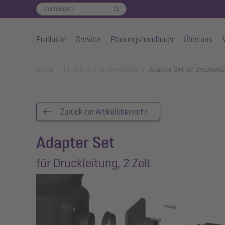
Produkte
Service
Planungshandbuch
Über uns
Zum Hauptinhalt springen
You are here:
Home
Produkte
Artikeldetails
Adapter Set für Druckleitu
Zurück zur Artikelübersicht
Adapter Set
für Druckleitung, 2 Zoll