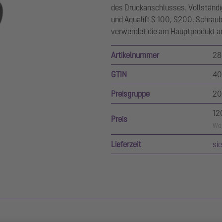
des Druckanschlusses. Vollständi
und Aqualift S 100, S200. Schraub
verwendet die am Hauptprodukt a
Artikelnummer
28
GTIN
40
Preisgruppe
20
12
Preis
Wer
Lieferzeit
si