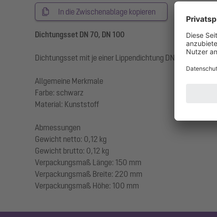
In die Zwischenablage kopieren
Dichtungsset DN 70, DN 100
Dichtungsset mit je einer Lippendichtung DN 70 und DN 1
Allgemeine Merkmale
Farbe: schwarz
Material: Kunststoff
Abmessungen
Gewicht netto: 0,12 kg
Gewicht brutto: 0,12 kg
Verpackungsmaß Länge: 150 mm
Verpackungsmaß Breite: 220 mm