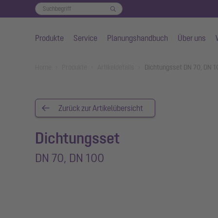
Produkte
Service
Planungshandbuch
Über uns
Zum Hauptinhalt springen
You are here:
Home
Produkte
Artikeldetails
Dichtungsset DN 70, DN 
Zurück zur Artikelübersicht
Dichtungsset
DN 70, DN 100