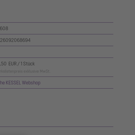
608
26092068694
,50 EUR / 1 Stück
kslistenpreis exklusive MwSt.
ehe KESSEL Webshop