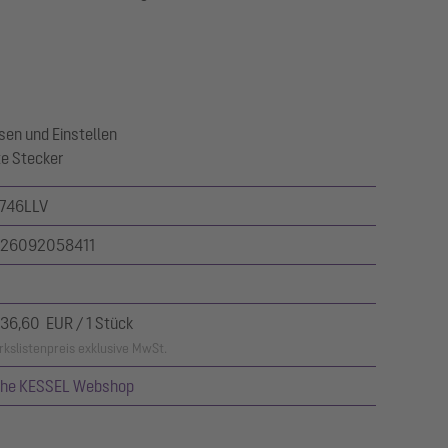
sen und Einstellen
te Stecker
746LLV
26092058411
036,60 EUR / 1 Stück
kslistenpreis exklusive MwSt.
ehe KESSEL Webshop