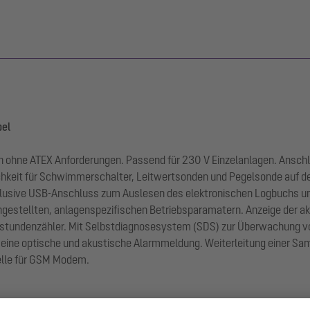
bel
 ohne ATEX Anforderungen. Passend für 230 V Einzelanlagen. Anschlu
hkeit für Schwimmerschalter, Leitwertsonden und Pegelsonde auf d
nklusive USB-Anschluss zum Auslesen des elektronischen Logbuchs un
ngestellten, anlagenspezifischen Betriebsparamatern. Anzeige der a
bsstundenzähler. Mit Selbstdiagnosesystem (SDS) zur Überwachung vo
t eine optische und akustische Alarmmeldung. Weiterleitung einer S
telle für GSM Modem.