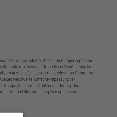
ssfertig durch codierte Stecker für Pumpen, optische
er Klemmleiste. Anwenderfreundliche Menüführung im
d zum Aus- und Einlesen betriebsrelevanter Parameter.
ktuellen Messwerte. Einfache Anpassung der
n Pumpe, Sensorik und Batteriepufferung. Bei
ammelstör- und Alarmmeldung über optionalen