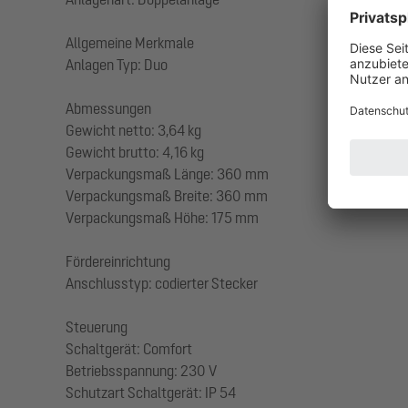
Allgemeine Merkmale
Anlagen Typ: Duo
Abmessungen
Gewicht netto: 3,64 kg
Gewicht brutto: 4,16 kg
Verpackungsmaß Länge: 360 mm
Verpackungsmaß Breite: 360 mm
Verpackungsmaß Höhe: 175 mm
Fördereinrichtung
Anschlusstyp: codierter Stecker
Steuerung
Schaltgerät: Comfort
Betriebsspannung: 230 V
Schutzart Schaltgerät: IP 54