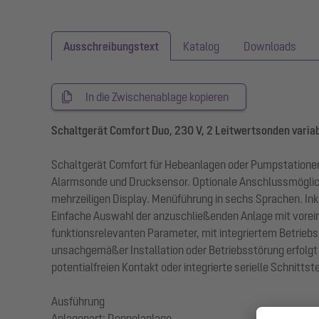
Ausschreibungstext
Katalog
Downloads
In die Zwischenablage kopieren
Schaltgerät Comfort Duo, 230 V, 2 Leitwertsonden varia
Schaltgerät Comfort für Hebeanlagen oder Pumpstationen
Alarmsonde und Drucksensor. Optionale Anschlussmöglic
mehrzeiligen Display. Menüführung in sechs Sprachen. I
Einfache Auswahl der anzuschließenden Anlage mit vorei
funktionsrelevanten Parameter, mit integriertem Betrie
unsachgemäßer Installation oder Betriebsstörung erfolg
potentialfreien Kontakt oder integrierte serielle Schnitts
Ausführung
Anlagenart: Doppelanlage