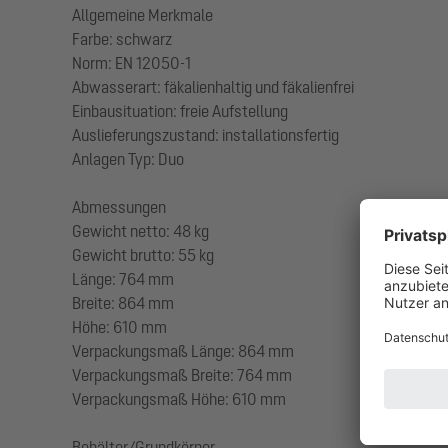
Allgemeine Merkmale
Farbe: schwarz
Norm: EN 12050-1
Abwasserart: fäkalienhaltig und fäkalienfrei
Einbausituation: freie Aufstellung
Auslieferungszustand: installationsfertig
Anlagen Typ: Duo
Abmessungen
Gewicht netto: 48 kg
Gewicht brutto: 55 kg
Länge: 764 mm
Breite: 864 mm
Höhe: 610 mm
Verpackungsmaß Länge: 864 mm
Verpackungsmaß Breite: 764 mm
Verpackungsmaß Höhe: 610 mm
Behälter/Grundkörper