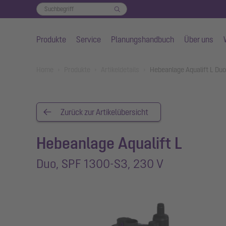
Produkte
Service
Planungshandbuch
Über uns
Zum Hauptinhalt springen
You are here:
Home
Produkte
Artikeldetails
Hebeanlage Aqualift L Du
Zurück zur Artikelübersicht
Hebeanlage Aqualift L
Duo, SPF 1300-S3, 230 V