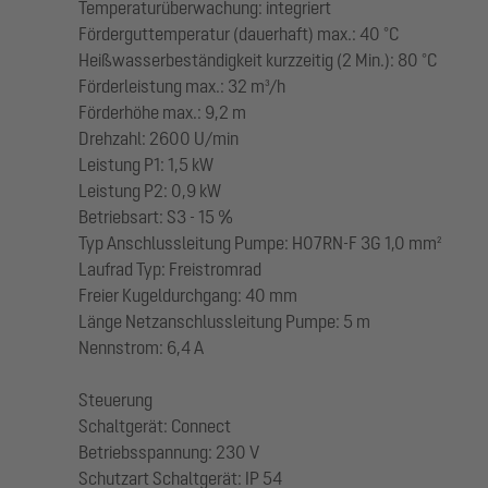
Temperaturüberwachung: integriert
Förderguttemperatur (dauerhaft) max.: 40 °C
Heißwasserbeständigkeit kurzzeitig (2 Min.): 80 °C
Förderleistung max.: 32 m³/h
Förderhöhe max.: 9,2 m
Drehzahl: 2600 U/min
Leistung P1: 1,5 kW
Leistung P2: 0,9 kW
Betriebsart: S3 - 15 %
Typ Anschlussleitung Pumpe: H07RN-F 3G 1,0 mm²
Laufrad Typ: Freistromrad
Freier Kugeldurchgang: 40 mm
Länge Netzanschlussleitung Pumpe: 5 m
Nennstrom: 6,4 A
Steuerung
Schaltgerät: Connect
Betriebsspannung: 230 V
Schutzart Schaltgerät: IP 54