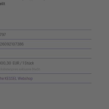
llt
797
26092107386
800,30 EUR / 1 Stück
kslistenpreis exklusive MwSt.
ehe KESSEL Webshop