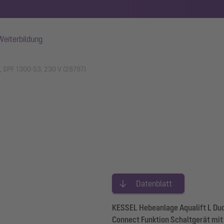
Weiterbildung
o, SPF 1300-S3, 230 V (28797)
Datenblatt
KESSEL Hebeanlage Aqualift L Duo,
Connect Funktion Schaltgerät mit