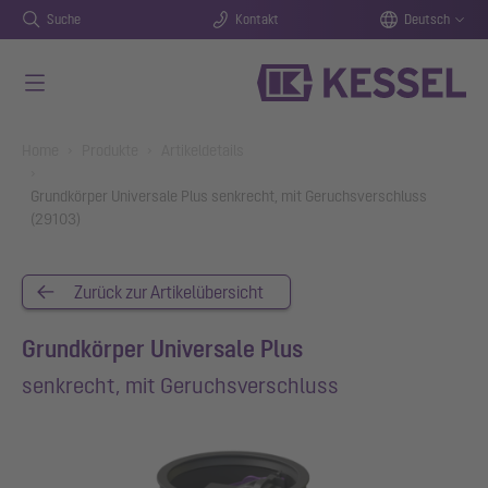
Suche
Kontakt
Deutsch
Zum Hauptinhalt springen
You are here:
Home
Produkte
Artikeldetails
Grundkörper Universale Plus senkrecht, mit Geruchsverschluss
(29103)
Zurück zur Artikelübersicht
Grundkörper Universale Plus
senkrecht, mit Geruchsverschluss