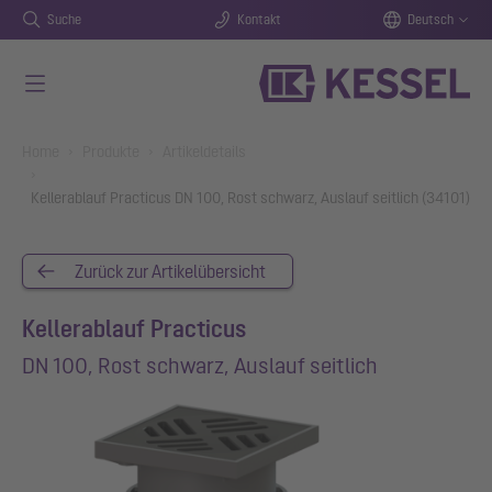
Suche
Kontakt
Deutsch
Zum Hauptinhalt springen
You are here:
Home
Produkte
Artikeldetails
Kellerablauf Practicus DN 100, Rost schwarz, Auslauf seitlich (34101)
Zurück zur Artikelübersicht
Kellerablauf Practicus
DN 100, Rost schwarz, Auslauf seitlich