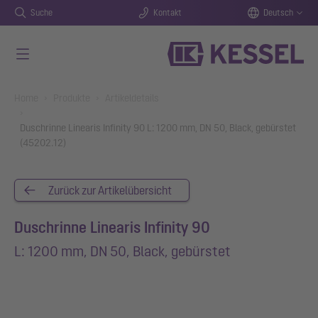
Suche
Kontakt
Deutsch
Zum Hauptinhalt springen
You are here:
Home
Produkte
Artikeldetails
Duschrinne Linearis Infinity 90 L: 1200 mm, DN 50, Black, gebürstet
(45202.12)
Zurück zur Artikelübersicht
Duschrinne Linearis Infinity 90
L: 1200 mm, DN 50, Black, gebürstet