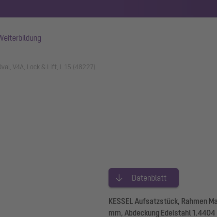
Weiterbildung
al, V4A, Lock & Lift, L 15 (48227)
Datenblatt
KESSEL Aufsatzstück, Rahmen Mat
mm, Abdeckung Edelstahl 1.4404 (V