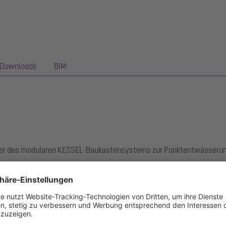
Downloads
BIM
rper des modularen KESSEL-Baukastensystems zur Punktentwässerung