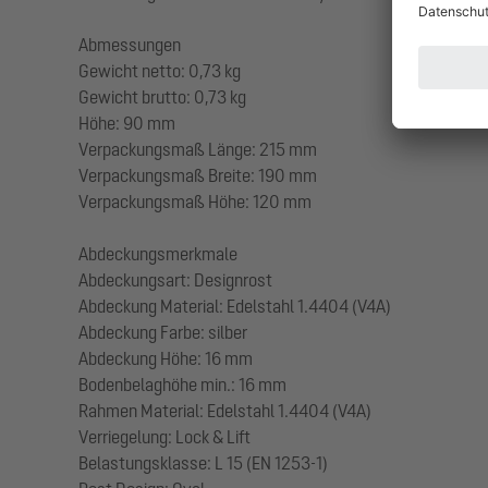
Abmessungen
Gewicht netto: 0,73 kg
Gewicht brutto: 0,73 kg
Höhe: 90 mm
Verpackungsmaß Länge: 215 mm
Verpackungsmaß Breite: 190 mm
Verpackungsmaß Höhe: 120 mm
Abdeckungsmerkmale
Abdeckungsart: Designrost
Abdeckung Material: Edelstahl 1.4404 (V4A)
Abdeckung Farbe: silber
Abdeckung Höhe: 16 mm
Bodenbelaghöhe min.: 16 mm
Rahmen Material: Edelstahl 1.4404 (V4A)
Verriegelung: Lock & Lift
Belastungsklasse: L 15 (EN 1253-1)