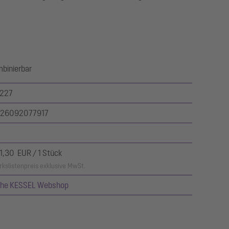
mbinierbar
227
26092077917
1,30 EUR / 1 Stück
kslistenpreis exklusive MwSt.
ehe KESSEL Webshop