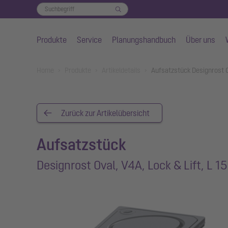
Produkte
Service
Planungshandbuch
Über uns
Zum Hauptinhalt springen
You are here:
Home
Produkte
Artikeldetails
Aufsatzstück Designrost Ov
Zurück zur Artikelübersicht
Aufsatzstück
Designrost Oval, V4A, Lock & Lift, L 15