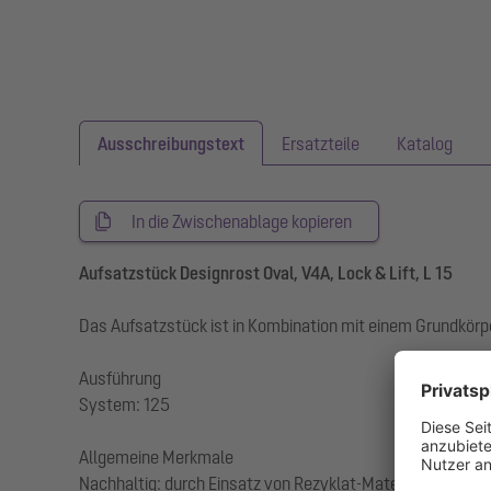
Ausschreibungstext
Ersatzteile
Katalog
In die Zwischenablage kopieren
Aufsatzstück Designrost Oval, V4A, Lock & Lift, L 15
Das Aufsatzstück ist in Kombination mit einem Grundkö
Ausführung
System: 125
Allgemeine Merkmale
Nachhaltig: durch Einsatz von Rezyklat-Material