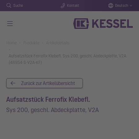
Suche
Kontakt
Deutsch
Zum Hauptinhalt springen
You are here:
Home
Produkte
Artikeldetails
Aufsatzstück Ferrofix Klebefl. Sys 200, geschl. Abdeckplatte, V2A
(48954-S-V2A-KF)
Zurück zur Artikelübersicht
Aufsatzstück Ferrofix Klebefl.
Sys 200, geschl. Abdeckplatte, V2A