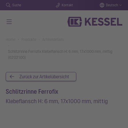
Suche
Kontakt
Deutsch
Zum Hauptinhalt springen
You are here:
Home
Produkte
Artikeldetails
Schlitzrinne Ferrofix Klebeflansch H: 6 mm, 17x1000 mm, mittig
(6202100)
Zurück zur Artikelübersicht
Schlitzrinne Ferrofix
Klebeflansch H: 6 mm, 17x1000 mm, mittig