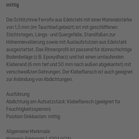
mittig
Die Schlitzrinne Ferrofix aus Edelstahl mit einer Materialstärke
von 1,5 mm (im Tauchbad gebeizt) ist mit geschliffenen
Stichtstegen, Längs- und Quergefälle, Standfüßen zur
Höhennievellierung sowie mit Auslaufstutzen aus Edelstahl
ausgestattet. Das Rinnenprofil ist passend für dünnschichtige
Bodenbeläge (z.B. Epoxydharz) und hat einen umlaufenden
Kleberand (6 mm tief und 50 mm nach außen abgekantet) mit
verschweißten Gehrungen. Der Klebeflansch ist auch geeignet
zur Anbindung von Abdichtungen.
Ausführung
Abdichtung am Aufsatzstück: Klebeflansch (geeignet für
Feuchtigkeitssperren)
Position Sinkkasten: mittig
Allgemeine Merkmale
Material: Edelstahl 1.4301 (V2A)