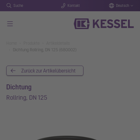
Suche
Kontakt
Deutsch
Zum Hauptinhalt springen
You are here:
Home
Produkte
Artikeldetails
Dichtung Rollring, DN 125 (680002)
Zurück zur Artikelübersicht
Dichtung
Rollring, DN 125