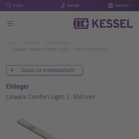
Suche
Kontakt
Deutsch
Zum Hauptinhalt springen
You are here:
Home
Produkte
Artikeldetails
Einleger Linearis Comfort Light, L: 950 mm (680269)
Zurück zur Artikelübersicht
Einleger
Linearis Comfort Light, L: 950 mm