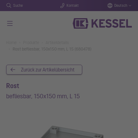
Suche
Kontakt
Deutsch
Zum Hauptinhalt springen
You are here:
Home
Produkte
Artikeldetails
Rost befliesbar, 150x150 mm, L 15 (680478)
Zurück zur Artikelübersicht
Rost
befliesbar, 150x150 mm, L 15