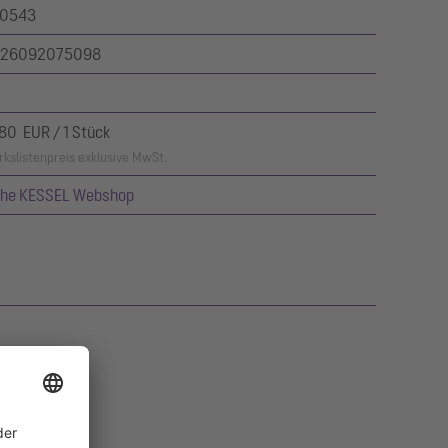
0543
26092075098
,80 EUR / 1 Stück
kslistenpreis exklusive MwSt.
ehe KESSEL Webshop