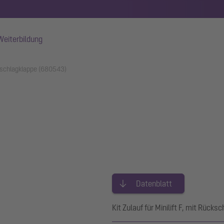
Weiterbildung
kschlagklappe (680543)
Datenblatt
Kit Zulauf für Minilift F, mit Rück