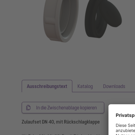
Ausschreibungstext
Katalog
Downloads
In die Zwischenablage kopieren
Zulaufset DN 40, mit Rückschlagklappe