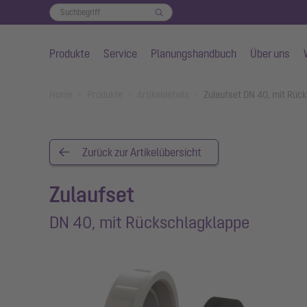
Produkte
Service
Planungshandbuch
Über uns
Zum Hauptinhalt springen
You are here:
Home
Produkte
Artikeldetails
Zulaufset DN 40, mit Rüc
Zurück zur Artikelübersicht
Zulaufset
DN 40, mit Rückschlagklappe