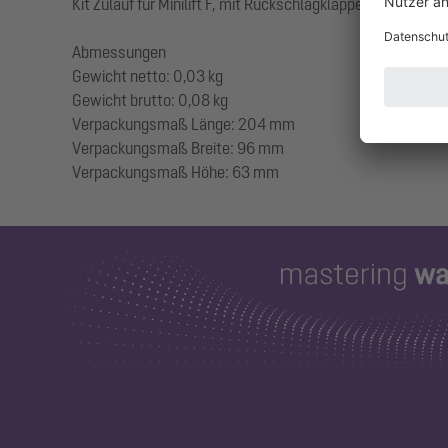
Kit Zulauf für Minilift F, mit Rückschlagklappe, mit Überw
Abmessungen
Gewicht netto: 0,03 kg
Gewicht brutto: 0,08 kg
Verpackungsmaß Länge: 204 mm
Verpackungsmaß Breite: 96 mm