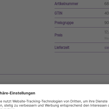
Artikelnummer
68
GTIN
40
Preisgruppe
90
17
Preis
Wer
Lieferzeit
si