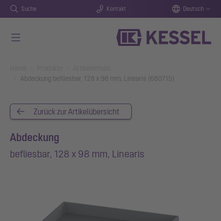
Suche
Kontakt
Deutsch
Zum Hauptinhalt springen
You are here:
Home
Produkte
Artikeldetails
Abdeckung befliesbar, 128 x 98 mm, Linearis (680715)
Zurück zur Artikelübersicht
Abdeckung
befliesbar, 128 x 98 mm, Linearis