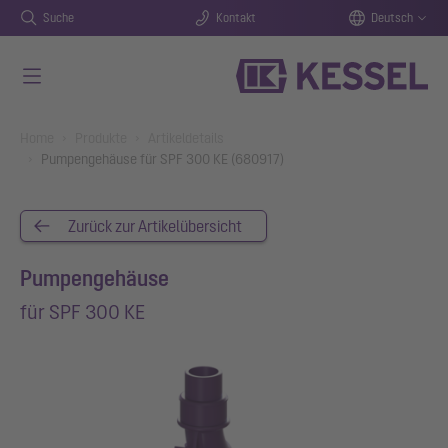
Suche
Kontakt
Deutsch
Zum Hauptinhalt springen
You are here:
Home
Produkte
Artikeldetails
Pumpengehäuse für SPF 300 KE (680917)
Zurück zur Artikelübersicht
Pumpengehäuse
für SPF 300 KE