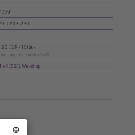
1059
26092097991
4,90 EUR / 1 Stück
kslistenpreis exklusive MwSt.
ehe KESSEL Webshop