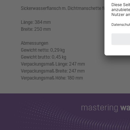
Sickerwasserflansch m. Dichtmanschette für Linearis Infi
Länge: 384 mm
Breite: 250 mm
Abmessungen
Gewicht netto: 0,29 kg
Gewicht brutto: 0,45 kg
Verpackungsmaß Länge: 247 mm
Verpackungsmaß Breite: 247 mm