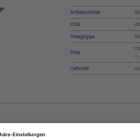
Artikelnummer
68
GTIN
40
Preisgruppe
90
11
Preis
Wer
Lieferzeit
si
inity