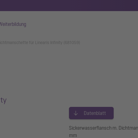
Weiterbildung
chtmanschette für Linearis Infinity (681059)
ity
Datenblatt
Sickerwasserflansch m. Dichtmansc
mm