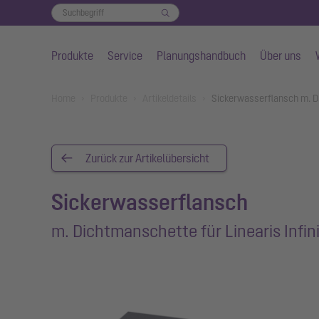
Produkte
Service
Planungshandbuch
Über uns
Zum Hauptinhalt springen
You are here:
Home
Produkte
Artikeldetails
Sickerwasserflansch m. Di
Zurück zur Artikelübersicht
Sickerwasserflansch
m. Dichtmanschette für Linearis Infin