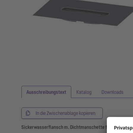
Ausschreibungstext
Katalog
Downloads
In die Zwischenablage kopieren
Sickerwasserflansch m. Dichtmanschette für Linearis Inf