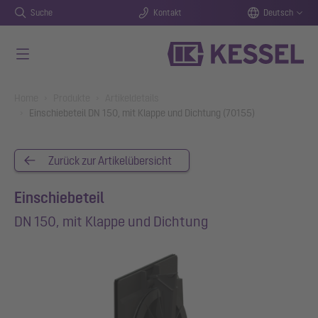
Suche
Kontakt
Deutsch
Zum Hauptinhalt springen
You are here:
Home
Produkte
Artikeldetails
Einschiebeteil DN 150, mit Klappe und Dichtung (70155)
Zurück zur Artikelübersicht
Einschiebeteil
DN 150, mit Klappe und Dichtung