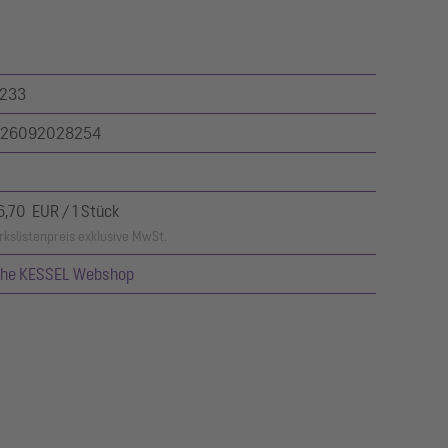
233
26092028254
6,70 EUR / 1 Stück
kslistenpreis exklusive MwSt.
ehe KESSEL Webshop