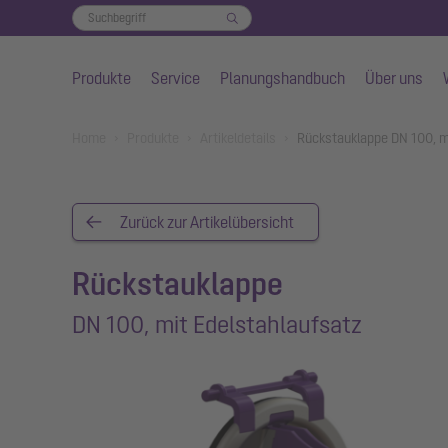
Produkte
Service
Planungshandbuch
Über uns
Zum Hauptinhalt springen
You are here:
Home
Produkte
Artikeldetails
Rückstauklappe DN 100, m
Zurück zur Artikelübersicht
Rückstauklappe
DN 100, mit Edelstahlaufsatz