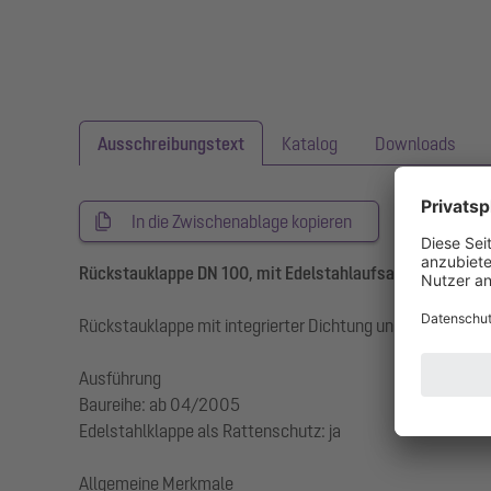
Ausschreibungstext
Katalog
Downloads
In die Zwischenablage kopieren
Rückstauklappe DN 100, mit Edelstahlaufsatz
Rückstauklappe mit integrierter Dichtung und Edelstahla
Ausführung
Baureihe: ab 04/2005
Edelstahlklappe als Rattenschutz: ja
Allgemeine Merkmale