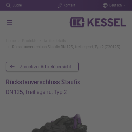
Suche
Kontakt
Deutsch
Zum Hauptinhalt springen
You are here:
Home
Produkte
Artikeldetails
Rückstauverschluss Staufix DN 125, freiliegend, Typ 2 (730125)
Zurück zur Artikelübersicht
Rückstauverschluss Staufix
DN 125, freiliegend, Typ 2