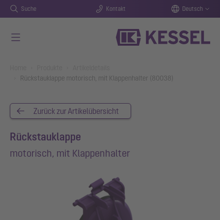
Suche
Kontakt
Deutsch
Zum Hauptinhalt springen
You are here:
Home
Produkte
Artikeldetails
Rückstauklappe motorisch, mit Klappenhalter (80038)
Zurück zur Artikelübersicht
Rückstauklappe
motorisch, mit Klappenhalter