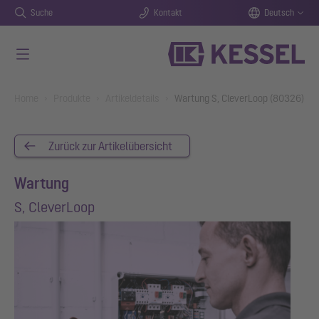
Suche
Kontakt
Deutsch
Zum Hauptinhalt springen
You are here:
Home
Produkte
Artikeldetails
Wartung S, CleverLoop (80326)
Zurück zur Artikelübersicht
Wartung
S, CleverLoop